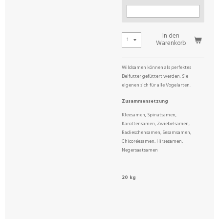
In den
Warenkorb
Wildsamen können als perfektes
Beifutter gefüttert werden. Sie
eigenen sich für alle Vogelarten.
Zusammensetzung
Kleesamen, Spinatsamen,
Karottensamen, Zwiebelsamen,
Radieschensamen, Sesamsamen,
Chicoréesamen, Hirsesamen,
Negersaatsamen
20 kg