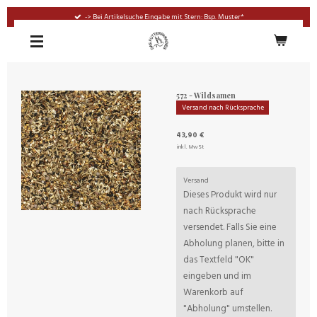
Zum
-> Bei Artikelsuche Eingabe mit Stern: Bsp. Muster*
Hauptinhalt
springen
572 - Wildsamen
Versand nach Rücksprache
43,90 €
inkl. MwSt
Versand
Dieses Produkt wird nur
nach Rücksprache
versendet. Falls Sie eine
Abholung planen, bitte in
das Textfeld "OK"
eingeben und im
Warenkorb auf
"Abholung" umstellen.