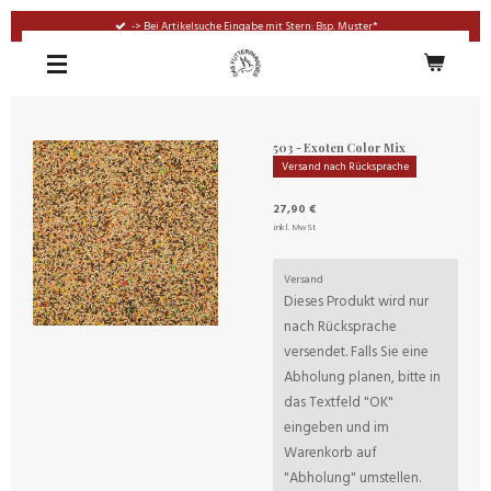
Zum
-> Bei Artikelsuche Eingabe mit Stern: Bsp. Muster*
Hauptinhalt
springen
503 - Exoten Color Mix
Versand nach Rücksprache
27,90 €
inkl. MwSt
Versand
Dieses Produkt wird nur
nach Rücksprache
versendet. Falls Sie eine
Abholung planen, bitte in
das Textfeld "OK"
eingeben und im
Warenkorb auf
"Abholung" umstellen.