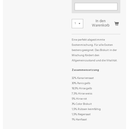
In den
Warenkorb
Eine perfekt abgestimmte
Exotenmischung. Für alle Exoten
bestens geeignet. Das Biskuit in der
Mischung fördert den
Allgemeinzustand und die Vitalität.
Zusammensetzung
32% Kanariensaat
30% Panis gelb
18,5% Hirse gelb
7,5% Hirse weiss
5% Hirse rot
3% Color Biskuit
1,5% Rübsen keimfähig
1,5% Negersaat
1% Hanfsaat