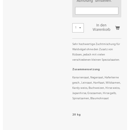
"Abholung" umstellen.
In den
Warenkorb
Sehr hochwertige Zuchtmischung für
Waldvögel ohne den Zusatz von
Rübsen, jedoch mit vielen
verschiedenen kleinen Spezialsaaten.
Zusammensetzung
Kanariensaat, Negersaat, Haferkerne
gesch., Leinsaat, Hanfsaat, Wildsamen,
Kardy weiss, Buchweizen, Hirse weiss,
Japanhirse, Grassamen, Hirse gelb,
Spinatsamen, Blaumohnsaat
20 kg