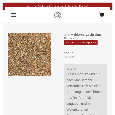
Zum
-> Bei Artikelsuche Eingabe mit Stern: Bsp. Muster*
Hauptinhalt
springen
497 - Waldvogel Zucht ohne
Rübsen
Versand nach Rücksprache
32,90 €
inkl. MwSt
Versand
Dieses Produkt wird nur
nach Rücksprache
versendet. Falls Sie eine
Abholung planen, bitte in
das Textfeld "OK"
eingeben und im
Warenkorb auf