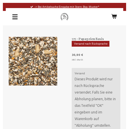
Zum
-> Bei Artikelsuche Eingabe mit Stern: Bsp. Muster*
Hauptinhalt
springen
575 - Papageien Basis
Versand nach Rücksprache
30,90 €
inkl. MwSt
Versand
Dieses Produkt wird nur
nach Rücksprache
versendet. Falls Sie eine
Abholung planen, bitte in
das Textfeld "OK"
eingeben und im
Warenkorb auf
"Abholung" umstellen.