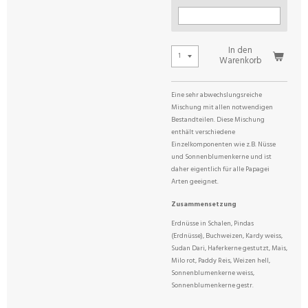
In den
Warenkorb
Eine sehr abwechslungsreiche
Mischung mit allen notwendigen
Bestandteilen. Diese Mischung
enthält verschiedene
Einzelkomponenten wie z.B. Nüsse
und Sonnenblumenkerne und ist
daher eigentlich für alle Papagei
Arten geeignet.
Zusammensetzung
Erdnüsse in Schalen, Pindas
(Erdnüsse), Buchweizen, Kardy weiss,
Sudan Dari, Haferkerne gestutzt, Mais,
Milo rot, Paddy Reis, Weizen hell,
Sonnenblumenkerne weiss,
Sonnenblumenkerne gestr.