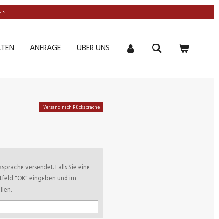
 <-
ATEN
ANFRAGE
ÜBER UNS
Versand nach Rücksprache
sprache versendet. Falls Sie eine
xtfeld "OK" eingeben und im
len.