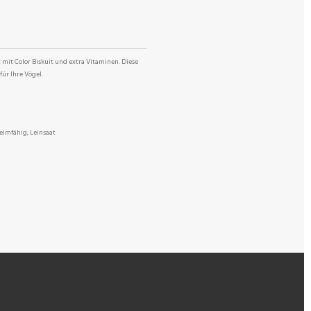
mit Color Biskuit und extra Vitaminen. Diese
für Ihre Vögel.
eimfähig, Leinsaat