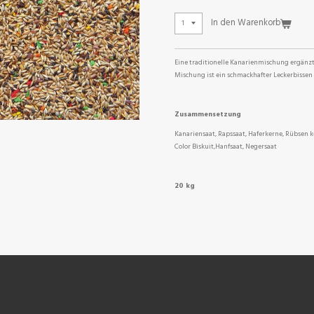
In den Warenkorb
Eine traditionelle Kanarienmischung ergänzt 
Mischung ist ein schmackhafter Leckerbissen 
Zusammensetzung
Kanariensaat, Rapssaat, Haferkerne, Rübsen k
Color Biskuit,Hanfsaat, Negersaat
20 kg
NEN