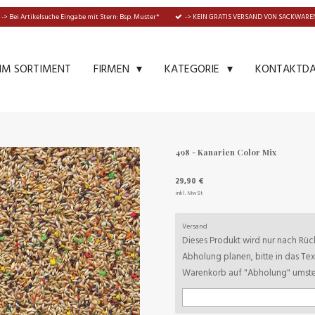
-> Bei Artikelsuche Eingabe mit Stern: Bsp. Muster*
-> KEIN GRATIS VERSAND VON SACKWAREN
IM SORTIMENT
KONTAKTD
FIRMEN
KATEGORIE
498 - Kanarien Color Mix
29,90 €
inkl. MwSt
Versand
Dieses Produkt wird nur nach Rück
Abholung planen, bitte in das Te
Warenkorb auf "Abholung" umstel